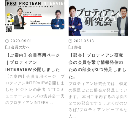
2020.09.01
2021.05.13
会員の方へ
部会
【ご案内】会員専用ページ
【部会】プロティアン研究
｜プロティアン
会の会員を繋ぐ情報発信の
INTERVIEW公開しました
ための部会が2つ発足しまし
【ご案内】会員専用ページ｜プ
た。
ロティアンINTERVIEW公開しま
プロティアン研究会では、特定
した ビジトレの著者 NTTコミ
の課題ごとに部会が発足してい
ュニケーションズの浅井公一氏
ます。 本日ご案内するのは次の
のプロティアンINTERVI…
２つの部会です１．ぷろぴのひ
ろば/プロティアンピープルな
人…